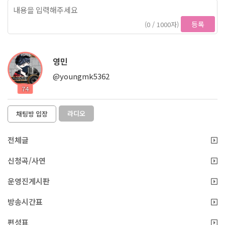
등록
(0 / 1000자)
영민
@youngmk5362
74
라디오
채팅방 입장
전체글
신청곡/사연
운영진게시판
방송시간표
편성표