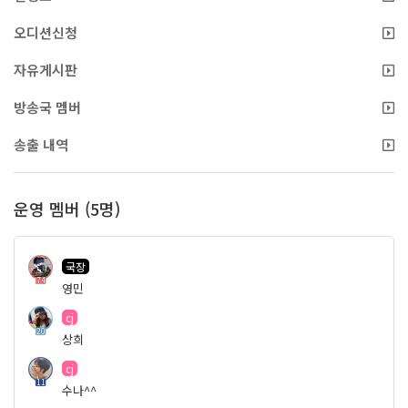
오디션신청
자유게시판
방송국 멤버
송출 내역
운영 멤버 (5명)
국장
74
영민
cj
20
상희
cj
11
수나^^