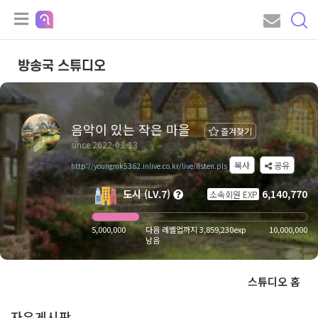
방송국 스튜디오
음악이 있는 작은 마을
즐겨찾기
since 2022-03-13
복사
공유
http://youngmk5362.inlive.co.kr/live/listen.pls
도시 (LV.7)
6,140,770
소속회원 EXP
5,000,000
다음 레벨업까지 3,859,230exp
10,000,000
남음
스튜디오 홈
자유게시판