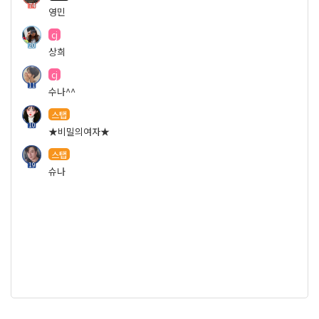
74
영민
cj
20
상희
cj
11
수나^^
스탭
10
★비밀의여자★
스탭
19
슈나