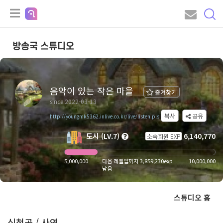
방송국 스튜디오
음악이 있는 작은 마을
즐겨찾기
since 2022-03-13
복사
공유
http://youngmk5362.inlive.co.kr/live/listen.pls
도시 (LV.7)
6,140,770
소속회원 EXP
5,000,000
다음 레벨업까지 3,859,230exp
10,000,000
남음
스튜디오 홈
신청곡 / 사연