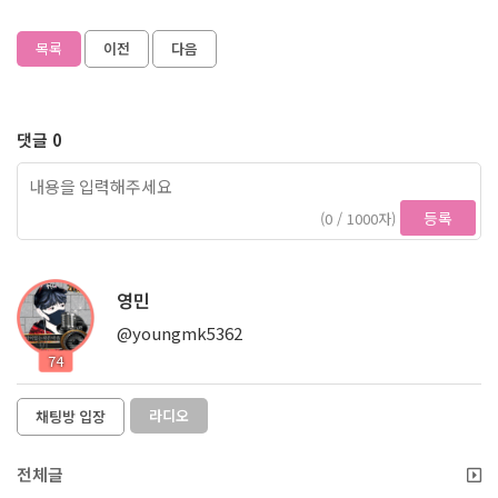
목록
이전
다음
댓글 0
등록
(0 / 1000자)
영민
@youngmk5362
74
라디오
채팅방 입장
전체글