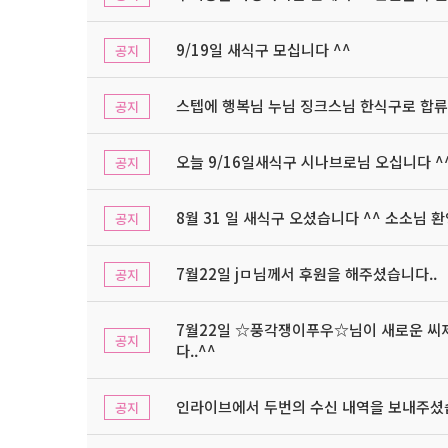
9/19일 새식구 모십니다 ^^
공지
스텝에 행복님 누님 징크스님 한식구로 합류
공지
오늘 9/16일새식구 시나브로님 오십니다 ^
공지
8월 31 일 새식구 오셨습니다 ^^ 소소님 
공지
7월22일 jㅁ님께서 후원을 해주셨습니다..
공지
7월22일 ☆풍각쟁이푸우☆님이 새로운 씨
공지
다..^^
인라이브에서 두번의 수신 내역을 보내주셨습
공지