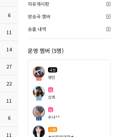
자유게시판
6
방송국 멤버
송출 내역
11
14
운영 멤버 (5명)
27
국장
영민
74
22
cj
상희
20
11
cj
수나^^
6
11
스탭
11
★비밀의여자★