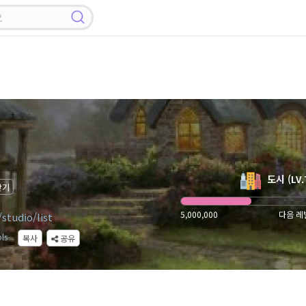
도시 (LV.
찾기
5,000,000
다음 레벨
studio/list
pls
복사
공유