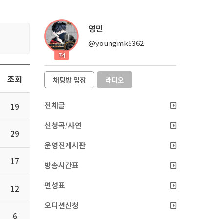
영민
@youngmk5362
74
조회
채팅방 입장
라디오
전체글
19
신청곡/사연
29
운영진게시판
17
방송시간표
편성표
12
오디션신청
6