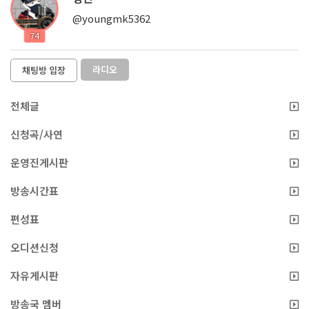
@youngmk5362
74
라디오
채팅방 입장
전체글
신청곡/사연
운영진게시판
방송시간표
편성표
오디션신청
자유게시판
방송국 멤버