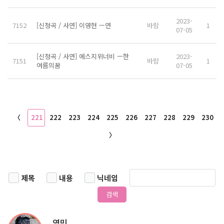
2023-
7152
[신청곡 / 사연] 이영현 ㅡ연
바람
1
07-05
[신청곡 / 사연] 에스지위너비 ㅡ한
2023-
7151
바람
1
여름의꿈
07-05
〈
221
222
223
224
225
226
227
228
229
230
〉
제목
내용
닉네임
검색
영민