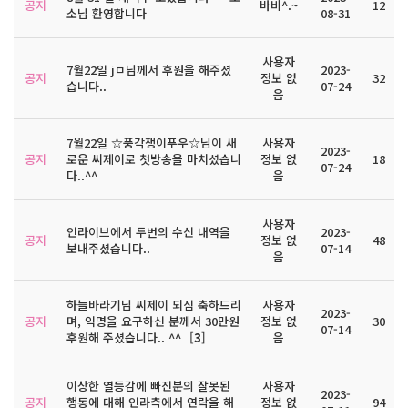
공지
바비^.~
12
소님 환영합니다
08-31
사용자
7월22일 jㅁ님께서 후원을 해주셨
2023-
공지
정보 없
32
습니다..
07-24
음
7월22일 ☆풍각쟁이푸우☆님이 새
사용자
2023-
공지
로운 씨제이로 첫방송을 마치셨습니
정보 없
18
07-24
다..^^
음
사용자
인라이브에서 두번의 수신 내역을
2023-
공지
정보 없
48
보내주셨습니다..
07-14
음
하늘바라기님 씨제이 되심 축하드리
사용자
2023-
공지
며, 익명을 요구하신 분께서 30만원
정보 없
30
07-14
후원해 주셨습니다.. ^^
[
3
]
음
이상한 열등감에 빠진분의 잘못된
사용자
2023-
공지
행동에 대해 인라측에서 연락을 해
정보 없
94