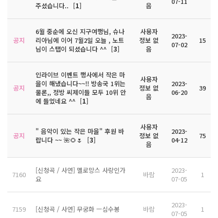
07-11
주셨습니다..
[
1
]
음
6월 중순에 오신 지구여행님, 슈나
사용자
2023-
공지
리아님에 이어 7월2일 오늘 , 노트
정보 없
15
07-02
님이 스탭이 되셨습니다 ^^
[
3
]
음
인라이브 이벤트 행사에서 작은 마
사용자
을이 해냈습니다~~!! 방송국 1위는
2023-
공지
정보 없
39
물론,, 정방 씨제이들 모두 10위 안
06-20
음
에 들었네요 ^^
[
1
]
사용자
" 음악이 있는 작은 마을" 후원 바
2023-
공지
정보 없
75
랍니다 ~~ 🌺🌻🌷
[
3
]
04-12
음
[신청곡 / 사연] 멜로망스 사랑인가
2023-
7160
바람
1
요
07-05
2023-
7159
[신청곡 / 사연] 무궁화 ㅡ심수봉
바람
1
07-05