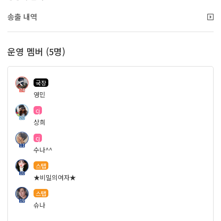
송출 내역
운영 멤버 (5명)
국장
74
영민
cj
20
상희
cj
11
수나^^
스탭
10
★비밀의여자★
스탭
19
슈나