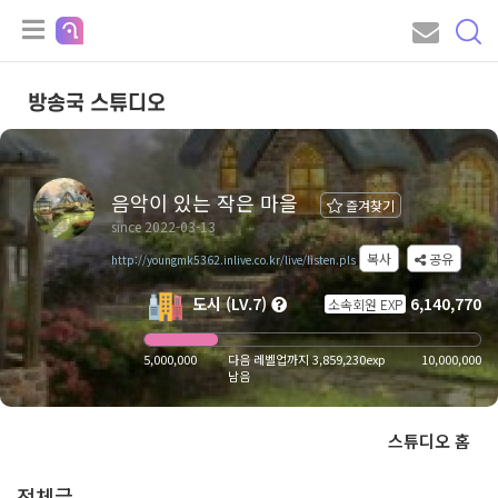
방송국 스튜디오
음악이 있는 작은 마을
즐겨찾기
since 2022-03-13
복사
공유
http://youngmk5362.inlive.co.kr/live/listen.pls
도시 (LV.7)
6,140,770
소속회원 EXP
5,000,000
다음 레벨업까지 3,859,230exp
10,000,000
남음
스튜디오 홈
전체글